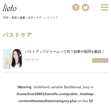
TOP
>
美容と健康
>
ボディケア
>
バストケア
バストケア
バストアップクリームって何？効果や疑問を解説！
2019-02-14
バストケア
Warning
: Undefined variable $additional_loop in
/home/hrm16601/lietolife.com/public_html/wp-
content/themes/lieto/category.php
on line
52