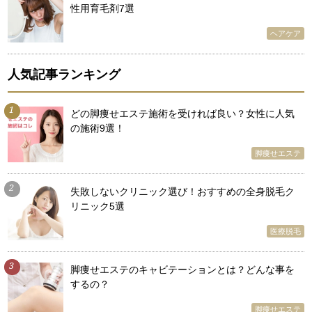
性用育毛剤7選
ヘアケア
人気記事ランキング
1
どの脚痩せエステ施術を受ければ良い？女性に人気
の施術9選！
脚痩せエステ
2
失敗しないクリニック選び！おすすめの全身脱毛ク
リニック5選
医療脱毛
3
脚痩せエステのキャビテーションとは？どんな事を
するの？
脚痩せエステ