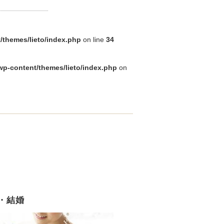
/themes/lieto/index.php
on line
34
wp-content/themes/lieto/index.php
on
・結婚