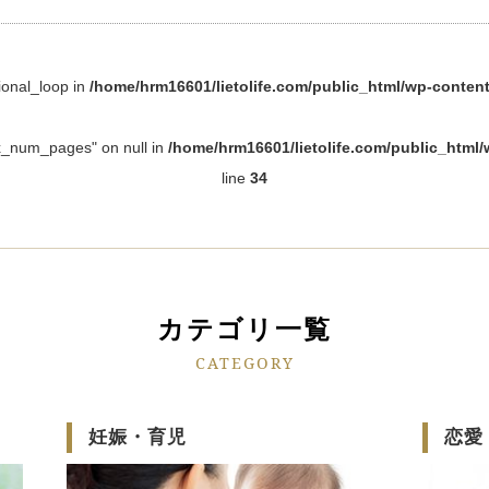
ional_loop in
/home/hrm16601/lietolife.com/public_html/wp-content
ax_num_pages" on null in
/home/hrm16601/lietolife.com/public_html/
line
34
カテゴリ一覧
CATEGORY
妊娠・育児
恋愛