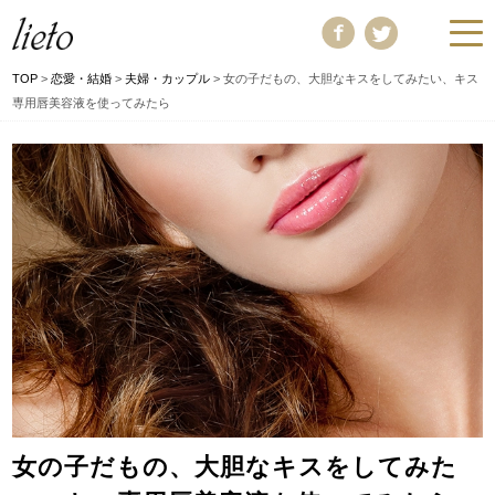
TOP
>
恋愛・結婚
>
夫婦・カップル
>
女の子だもの、大胆なキスをしてみたい、キス
専用唇美容液を使ってみたら
女の子だもの、大胆なキスをしてみた